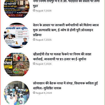
नगर निगम रायपुर में ए.ए.ओ. पदोन्नति की वैधता पर लगी
मुहर
August 7, 2026
वेतन के आधार पर सरकारी कर्मचारियों को मिलेगा ब्याज
मुक्त अल्पावधि ऋण, ई-कोष से होगी पूरी ऑनलाइन
प्रक्रिया
August 7, 2026
व्हीआईपी रोड पर मलबा फेंकने पर निगम की सख्त
कार्रवाई, व्यवसायी पर ₹25 हजार का ई-जुर्माना
August 7, 2026
सोनाखान की बैठक नरधा में संपन्न, विधायक कविता हुई
शामिल:-युधिष्ठिर नायक
August 6, 2026