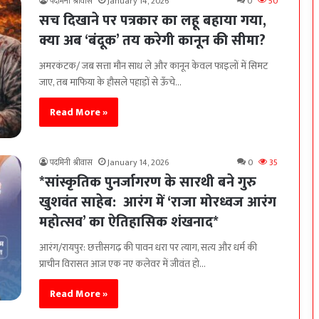
पदमिनी श्रीवास
January 14, 2026
0
50
सच दिखाने पर पत्रकार का लहू बहाया गया,
क्या अब ‘बंदूक’ तय करेगी कानून की सीमा?
अमरकंटक/ जब सत्ता मौन साध ले और कानून केवल फाइलों में सिमट
जाए, तब माफिया के हौसले पहाड़ों से ऊँचे…
Read More »
पदमिनी श्रीवास
January 14, 2026
0
35
*सांस्कृतिक पुनर्जागरण के सारथी बने गुरु
खुशवंत साहेब: आरंग में ‘राजा मोरध्वज आरंग
महोत्सव’ का ऐतिहासिक शंखनाद*
आरंग/रायपुर: छत्तीसगढ़ की पावन धरा पर त्याग, सत्य और धर्म की
प्राचीन विरासत आज एक नए कलेवर में जीवंत हो…
Read More »