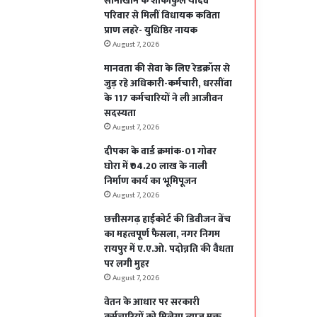
सोनाखान के शोकाकुल यादव
परिवार से मिलीं विधायक कविता
प्राण लहरे- युधिष्ठिर नायक
August 7, 2026
मानवता की सेवा के लिए रेडक्रॉस से
जुड़ रहे अधिकारी-कर्मचारी, धरसींवा
के 117 कर्मचारियों ने ली आजीवन
सदस्यता
August 7, 2026
दीपका के वार्ड क्रमांक-01 गोबर
घोरा में ₹04.20 लाख के नाली
निर्माण कार्य का भूमिपूजन
August 7, 2026
छत्तीसगढ़ हाईकोर्ट की डिवीजन बेंच
का महत्वपूर्ण फैसला, नगर निगम
रायपुर में ए.ए.ओ. पदोन्नति की वैधता
पर लगी मुहर
August 7, 2026
वेतन के आधार पर सरकारी
कर्मचारियों को मिलेगा ब्याज मुक्त