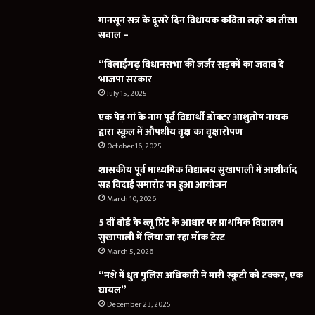
मानसून सत्र के दूसरे दिन विधायक कविता लहरे का तीखा
सवाल –
“बिलाईगढ़ विधानसभा की जर्जर सड़कों का जवाब दे
भाजपा सरकार
July 15, 2025
एक पेड़ मां के नाम पूर्व विद्यार्थी डॉक्टर आशुतोष नायक
द्वारा स्कूल में औषधीय वृक्ष का वृक्षारोपण
October 16, 2025
शासकीय पूर्व माध्यमिक विद्यालय सुखापाली में आशीर्वाद
सह विदाई समारोह का हुआ आयोजन
March 10, 2026
5 वीं बोर्ड के ब्लू प्रिंट के आधार पर प्राथमिक विद्यालय
सुखापाली में लिया जा रहा मॉक टेस्ट
March 5, 2026
“नशे में धुत पुलिस अधिकारी ने मारी स्कूटी को टक्कर, एक
घायल”
December 23, 2025