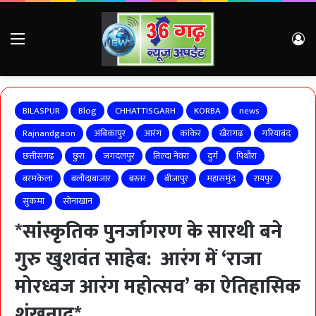
Menu
Lo
BILASPUR
Blog
CHHATTISGARH
KORBA
news
Rajnandgaon
अंबिकापुर
आरंग
कांकेर
खैरागढ़
गरियाबंद
छत्तीसगढ़
छुरा
जगदलपुर
तिल्दा नेवरा
दुर्ग
पिथौरा
बरमकेला
बलौदाबाजार
बस्तर
बीजापुर
महासमुंद
रायपुर
सुकमा
सोनाखान
*सांस्कृतिक पुनर्जागरण के सारथी बने
गुरु खुशवंत साहेब: आरंग में ‘राजा
मोरध्वज आरंग महोत्सव’ का ऐतिहासिक
शंखनाद*