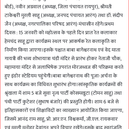
बोर्ड), नवीन अग्रवाल (अध्यक्ष, जिला पंचायत रायपुर), श्रीमती
टाकेश्वरी मुरली साहू (अध्यक्ष, जनपद पंचायत आरंग) तथा डॉ. संदीप
जैन (अध्यक्ष, नगरपालिका परिषद आरंग) मंचासीन रहेंगे।प्रथम
दिवस : 15 जनवरी को महोत्सव के पहले दिन प्रातः रेत कलाकार
हेमचंद साहू द्वारा कार्यक्रम स्थल पर आकर्षक रेत कलाकृति का
निर्माण किया जाएगा।इसके पश्चात बाबा बागेश्वरनाथ एवं वेद माता
गायत्री की भव्य शोभायात्रा चंडी मंदिर से प्रारंभ होकर नेताजी चौक,
महामाया मंदिर से जलाभिषेक उपरांत मोरजध्वज की परिक्रमा करते
हुए इंडोर स्टेडियम पहुंचेगी।बाबा बागेश्वरनाथ की पूजा-अर्चना के
साथ कार्यक्रम का विधिवत शुभारंभ होगा।सांस्कृतिक कार्यक्रमों की
श्रृंखला में शाम 5 बजे सुवा नृत्य पार्टी कोसमखुटा (टोमन साहू) तथा
पंथी पार्टी कुटेशर (सुभाष बंजारे) की प्रस्तुति होगी। शाम 6 बजे से
इतिहासकारों एवं शिक्षाविदों का व्याख्यान आयोजित किया जाएगा,
जिसमें आनंद राम साहू, प्रो. आर.एन. विश्वकर्मा, जी.एल. रायकवार
एवं मुरली मनोहर देवांगन अपने विचार रखेंगे।इसके बाद स्वरांजलि