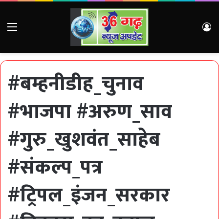
Menu
Lo
#बम्हनीडीह_चुनाव
#भाजपा #अरुण_साव
#गुरु_खुशवंत_साहेब
#संकल्प_पत्र
#ट्रिपल_इंजन_सरकार