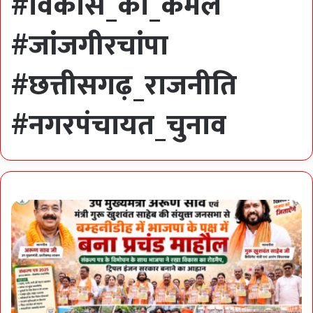
#विकास_का_कमल
#जांजगीरचांपा
#छत्तीसगढ़_राजनीति
#नगरपंचायत_चुनाव