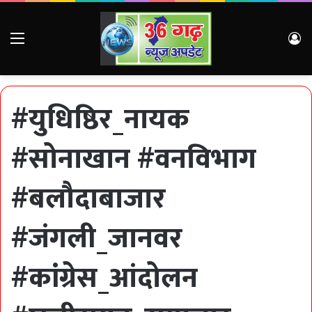
Menu
Lo
#युधिष्ठिर_नायक
#सोनाखान #वनविभाग
#बलौदाबाजार
#जंगली_जानवर
#कांग्रेस_आंदोलन