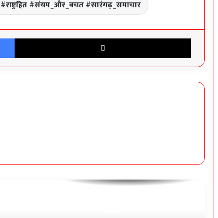
 #राष्ट्रहित #संयम_और_बचत #सारंगढ़_समाचार
सोनाखान में स्वास्थ्य सुविधाओं का जायजा लेने पहुँचीं
Facebook
X
विधायक कविता:-युधिष्ठिर नायक
लैलूंगा कांग्रेस में बड़ा संगठनात्मक फेरबदल, हीरालाल
राठिया बने सह सोशल मीडिया प्रभारी
प्लेसमेंट कर्मचारियों की न्यायोचित मांगों को मिला
रायपुर नगर निगम अधिकारी-कर्मचारी एकता संघ का
समर्थन
दीपका के वार्ड क्रमांक-01 गोबर घोरा में ₹04.20 लाख
के नाली निर्माण कार्य का भूमिपूजन
छत्तीसगढ़ हाईकोर्ट की डिवीजन बेंच का महत्वपूर्ण
फैसला, नगर निगम रायपुर में ए.ए.ओ. पदोन्नति की