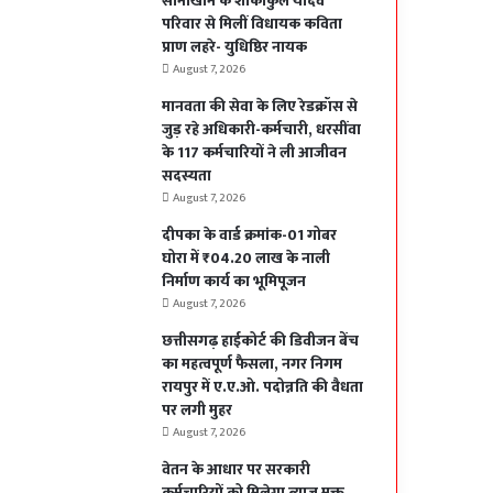
सोनाखान के शोकाकुल यादव
परिवार से मिलीं विधायक कविता
प्राण लहरे- युधिष्ठिर नायक
August 7, 2026
मानवता की सेवा के लिए रेडक्रॉस से
जुड़ रहे अधिकारी-कर्मचारी, धरसींवा
के 117 कर्मचारियों ने ली आजीवन
सदस्यता
August 7, 2026
दीपका के वार्ड क्रमांक-01 गोबर
घोरा में ₹04.20 लाख के नाली
निर्माण कार्य का भूमिपूजन
August 7, 2026
छत्तीसगढ़ हाईकोर्ट की डिवीजन बेंच
का महत्वपूर्ण फैसला, नगर निगम
रायपुर में ए.ए.ओ. पदोन्नति की वैधता
पर लगी मुहर
August 7, 2026
वेतन के आधार पर सरकारी
कर्मचारियों को मिलेगा ब्याज मुक्त