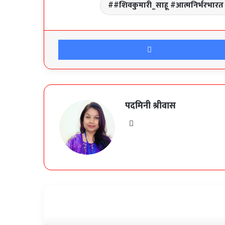
#शिवकुमारी_साहू #आत्मनिर्भरभारत
पदमिनी श्रीवास
Website
Read Next