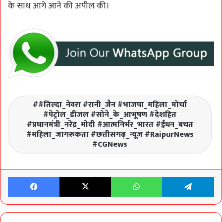
के साथ आगे आने की अपील की।
#तिल्दा_नेवरा #रानी_जैन #भाजपा_महिला_मोर्चा
#पेट्रोल_डीजल #सोने_के_आभूषण #देशहित
#प्रधानमंत्री_नरेंद्र_मोदी #आत्मनिर्भर_भारत #ईंधन_बचत
#महिला_जागरूकता #छत्तीसगढ़_न्यूज #RaipurNews
#CGNews
Facebook
X
WhatsApp
Te