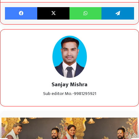
Facebook
X
WhatsApp
Te
Sanjay Mishra
Sub editor Mo.-9981295921