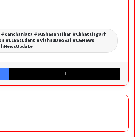
प्रोजेक्ट गरिमा के तहत जिले के 262 विद्यालयों में
बनेंगे मॉडल बालिका शौचालय
 #Kanchanlata #SuShasanTihar #Chhattisgarh
n #LLBStudent #VishnuDeoSai #CGNews
सोनाखान में स्वास्थ्य सुविधाओं का जायजा लेने पहुँचीं
rhNewsUpdate
विधायक कविता:-युधिष्ठिर नायक
Facebook
X
लैलूंगा कांग्रेस में बड़ा संगठनात्मक फेरबदल, हीरालाल
राठिया बने सह सोशल मीडिया प्रभारी
प्लेसमेंट कर्मचारियों की न्यायोचित मांगों को मिला
रायपुर नगर निगम अधिकारी-कर्मचारी एकता संघ का
समर्थन
दीपका के वार्ड क्रमांक-01 गोबर घोरा में ₹04.20 लाख
के नाली निर्माण कार्य का भूमिपूजन