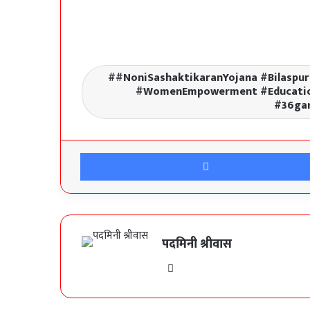
#NoniSashaktikaranYojana #Bilaspur
#WomenEmpowerment #Educatio
#36ga
पदमिनी श्रीवास
Website