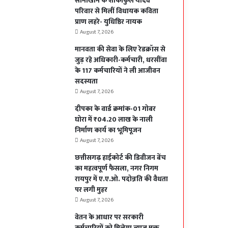
सोनाखान के शोकाकुल यादव
परिवार से मिलीं विधायक कविता
प्राण लहरे- युधिष्ठिर नायक
August 7, 2026
मानवता की सेवा के लिए रेडक्रॉस से
जुड़ रहे अधिकारी-कर्मचारी, धरसींवा
के 117 कर्मचारियों ने ली आजीवन
सदस्यता
August 7, 2026
दीपका के वार्ड क्रमांक-01 गोबर
घोरा में ₹04.20 लाख के नाली
निर्माण कार्य का भूमिपूजन
August 7, 2026
छत्तीसगढ़ हाईकोर्ट की डिवीजन बेंच
का महत्वपूर्ण फैसला, नगर निगम
रायपुर में ए.ए.ओ. पदोन्नति की वैधता
पर लगी मुहर
August 7, 2026
वेतन के आधार पर सरकारी
कर्मचारियों को मिलेगा ब्याज मुक्त