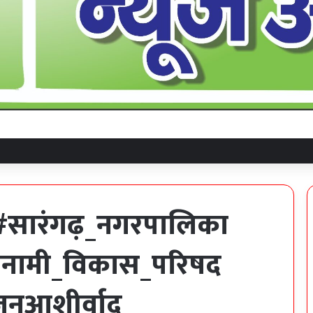
#सारंगढ़_नगरपालिका
तनामी_विकास_परिषद
जनआशीर्वाद