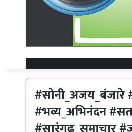
#सोनी_अजय_बंजारे 
#भव्य_अभिनंदन #स
#सारंगढ़_समाचार #