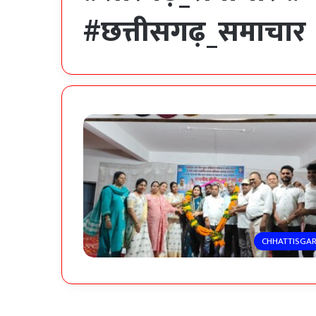
#छत्तीसगढ़_समाचार
CHHATTISGA