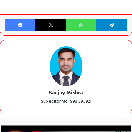
Facebook
X
WhatsApp
Te
Sanjay Mishra
Sub editor Mo.-9981295921