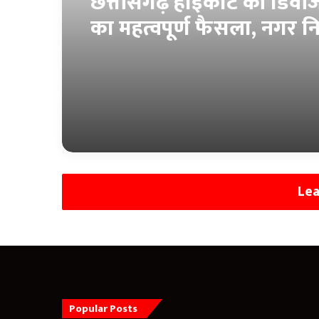
छत्तीसगढ़ हाईकोर्ट की डिवीज
का महत्वपूर्ण फैसला, नगर 
रायपुर में ए.ए.ओ. पदोन्नति क
पर लगी मुहर
Lea
Popular Posts