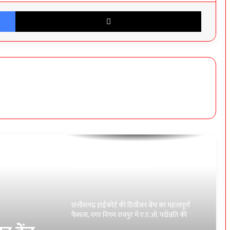
Facebook
X
सोनाखान में स्वास्थ्य सुविधाओं का जायजा लेने पहुँचीं
विधायक कविता:-युधिष्ठिर नायक
लैलूंगा कांग्रेस में बड़ा संगठनात्मक फेरबदल, हीरालाल
राठिया बने सह सोशल मीडिया प्रभारी
प्लेसमेंट कर्मचारियों की न्यायोचित मांगों को मिला
रायपुर नगर निगम अधिकारी-कर्मचारी एकता संघ का
समर्थन
दीपका के वार्ड क्रमांक-01 गोबर घोरा में ₹04.20 लाख
के नाली निर्माण कार्य का भूमिपूजन
छत्तीसगढ़ हाईकोर्ट की डिवीजन बेंच का महत्वपूर्ण
फैसला, नगर निगम रायपुर में ए.ए.ओ. पदोन्नति की
वैधता पर लगी मुहर