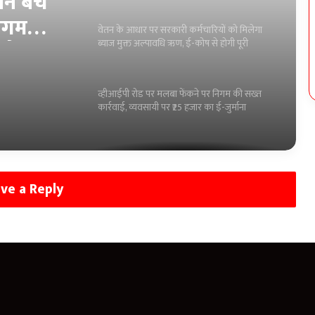
न बेंच
निगम
वेतन के आधार पर सरकारी कर्मचारियों को मिलेगा
ब्याज मुक्त अल्पावधि ऋण, ई-कोष से होगी पूरी
ी वैधता
ऑनलाइन प्रक्रिया
व्हीआईपी रोड पर मलबा फेंकने पर निगम की सख्त
कार्रवाई, व्यवसायी पर ₹25 हजार का ई-जुर्माना
सोनाखान की बैठक नरधा में संपन्न, विधायक कविता
हुई शामिल:-युधिष्ठिर नायक
ve a Reply
प्रसव के दौरान एक भी मातृ-शिशु मृत्यु नहीं होनी
चाहिए: कलेक्टर पद्मिनी भोई साहू
प्रोजेक्ट गरिमा के तहत जिले के 262 विद्यालयों में
बनेंगे मॉडल बालिका शौचालय