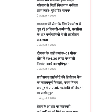
सोनाखान के शोकाकुल यादव
परिवार से मिलीं विधायक कविता
प्राण लहरे- युधिष्ठिर नायक
August 7, 2026
मानवता की सेवा के लिए रेडक्रॉस से
जुड़ रहे अधिकारी-कर्मचारी, धरसींवा
के 117 कर्मचारियों ने ली आजीवन
सदस्यता
August 7, 2026
दीपका के वार्ड क्रमांक-01 गोबर
घोरा में ₹04.20 लाख के नाली
निर्माण कार्य का भूमिपूजन
August 7, 2026
छत्तीसगढ़ हाईकोर्ट की डिवीजन बेंच
का महत्वपूर्ण फैसला, नगर निगम
रायपुर में ए.ए.ओ. पदोन्नति की वैधता
पर लगी मुहर
August 7, 2026
वेतन के आधार पर सरकारी
कर्मचारियों को मिलेगा ब्याज मुक्त