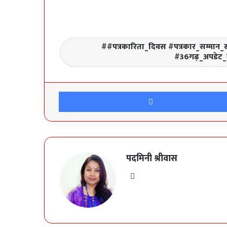
#पत्रकारिता_दिवस #पत्रकार_सम्मान_स
#36गढ़_अपडेट_न
पदमिनी श्रीवास
Website