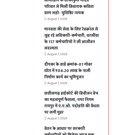
सोनाखान के शोकाकुल यादव
परिवार से मिलीं विधायक कविता
प्राण लहरे- युधिष्ठिर नायक
August 7, 2026
मानवता की सेवा के लिए रेडक्रॉस से
जुड़ रहे अधिकारी-कर्मचारी, धरसींवा
के 117 कर्मचारियों ने ली आजीवन
सदस्यता
August 7, 2026
दीपका के वार्ड क्रमांक-01 गोबर
घोरा में ₹04.20 लाख के नाली
निर्माण कार्य का भूमिपूजन
August 7, 2026
छत्तीसगढ़ हाईकोर्ट की डिवीजन बेंच
का महत्वपूर्ण फैसला, नगर निगम
रायपुर में ए.ए.ओ. पदोन्नति की वैधता
पर लगी मुहर
August 7, 2026
वेतन के आधार पर सरकारी
कर्मचारियों को मिलेगा ब्याज मुक्त