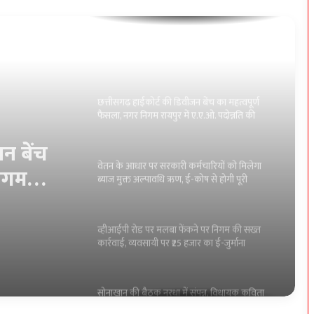
छत्तीसगढ़ हाईकोर्ट की डिवीजन बेंच का महत्वपूर्ण
फैसला, नगर निगम रायपुर में ए.ए.ओ. पदोन्नति की
वैधता पर लगी मुहर
वेतन के आधार पर सरकारी कर्मचारियों को मिलेगा
ब्याज मुक्त अल्पावधि ऋण, ई-कोष से होगी पूरी
ऑनलाइन प्रक्रिया
ुक्त
व्हीआईपी रोड पर मलबा फेंकने पर निगम की सख्त
कार्रवाई, व्यवसायी पर ₹25 हजार का ई-जुर्माना
ी पूरी
सोनाखान की बैठक नरधा में संपन्न, विधायक कविता
हुई शामिल:-युधिष्ठिर नायक
प्रसव के दौरान एक भी मातृ-शिशु मृत्यु नहीं होनी