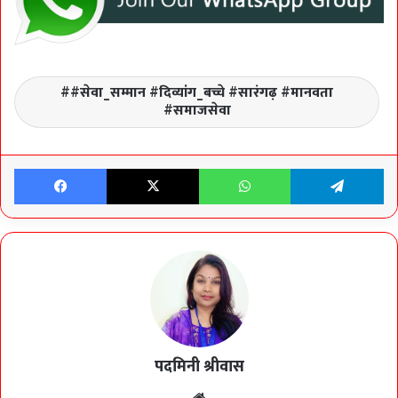
#सेवा_सम्मान #दिव्यांग_बच्चे #सारंगढ़ #मानवता
#समाजसेवा
Facebook
X
WhatsApp
Te
पदमिनी श्रीवास
Website