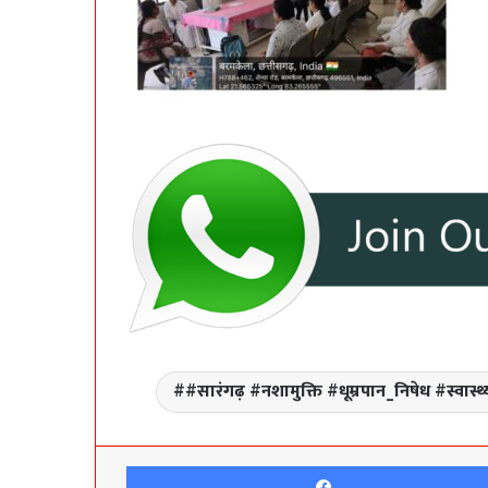
#सारंगढ़ #नशामुक्ति #धूम्रपान_निषेध #स्वा