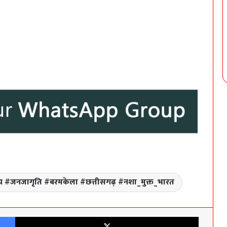
संवाद से समाधान’ अभियान: मोवा के स्वामी आत्मानंद
विद्यालय में विद्यार्थियों को नए आपराधिक कानून और
साइबर सुरक्षा की दी जानकारी
CEIR पोर्टल से गुम मोबाइल की सफल रिकवरी, उरला
स्थ्य #जनजागृति #बरमकेला #छत्तीसगढ़ #नशा_मुक्त_भारत
पुलिस ने वास्तविक स्वामियों को लौटाए मोबाइल
Facebook
X
फरार आरोपी आयुष ठाकुर गिरफ्तार, हत्या के प्रयास