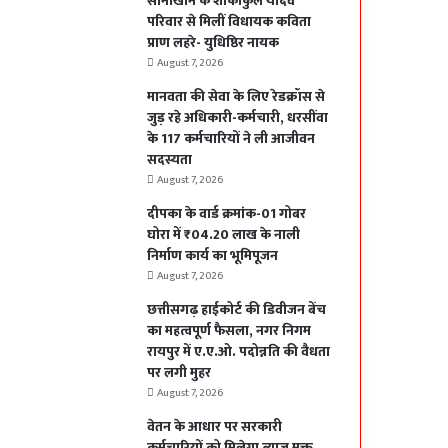
सोनाखान के शोकाकुल यादव
परिवार से मिलीं विधायक कविता
प्राण लहरे- युधिष्ठिर नायक
August 7, 2026
मानवता की सेवा के लिए रेडक्रॉस से
जुड़ रहे अधिकारी-कर्मचारी, धरसींवा
के 117 कर्मचारियों ने ली आजीवन
सदस्यता
August 7, 2026
दीपका के वार्ड क्रमांक-01 गोबर
घोरा में ₹04.20 लाख के नाली
निर्माण कार्य का भूमिपूजन
August 7, 2026
छत्तीसगढ़ हाईकोर्ट की डिवीजन बेंच
का महत्वपूर्ण फैसला, नगर निगम
रायपुर में ए.ए.ओ. पदोन्नति की वैधता
पर लगी मुहर
August 7, 2026
वेतन के आधार पर सरकारी
कर्मचारियों को मिलेगा ब्याज मुक्त