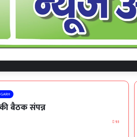
IGARH
की बैठक संपन्न
93