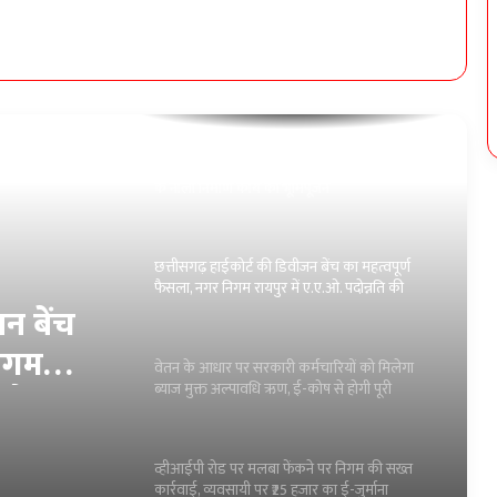
समर्थन
दीपका के वार्ड क्रमांक-01 गोबर घोरा में ₹04.20 लाख
के नाली निर्माण कार्य का भूमिपूजन
छत्तीसगढ़ हाईकोर्ट की डिवीजन बेंच का महत्वपूर्ण
फैसला, नगर निगम रायपुर में ए.ए.ओ. पदोन्नति की
वैधता पर लगी मुहर
वेतन के आधार पर सरकारी कर्मचारियों को मिलेगा
ब्याज मुक्त अल्पावधि ऋण, ई-कोष से होगी पूरी
ऑनलाइन प्रक्रिया
ुक्त
व्हीआईपी रोड पर मलबा फेंकने पर निगम की सख्त
कार्रवाई, व्यवसायी पर ₹25 हजार का ई-जुर्माना
ी पूरी
न बेंच
सोनाखान की बैठक नरधा में संपन्न, विधायक कविता
हुई शामिल:-युधिष्ठिर नायक