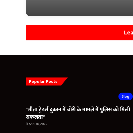
का महत्वपूर्ण फैसला, नगर 
रायपुर में ए.ए.ओ. पदोन्नति क
पर लगी मुहर
Lea
Popular Posts
Blog
*गीता ट्रेडर्स दुकान में चोरी के मामले में पुलिस को मिली
सफलता*
April 16, 2025