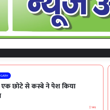
IGARH
 एक छोटे से कस्बे ने पेश किया
ल
146