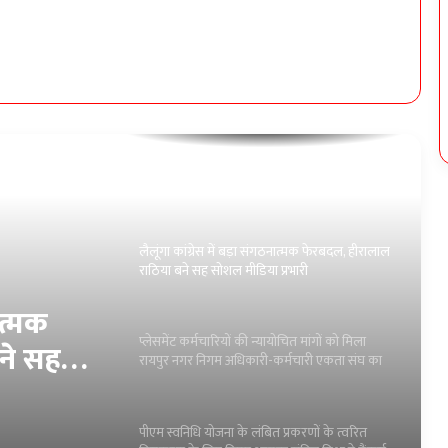
साइबर सुरक्षा की दी जानकारी
सोनाखान में स्वास्थ्य सुविधाओं का जायजा लेने पहुँचीं
विधायक कविता:-युधिष्ठिर नायक
लैलूंगा कांग्रेस में बड़ा संगठनात्मक फेरबदल, हीरालाल
राठिया बने सह सोशल मीडिया प्रभारी
प्लेसमेंट कर्मचारियों की न्यायोचित मांगों को मिला
रायपुर नगर निगम अधिकारी-कर्मचारी एकता संघ का
समर्थन
योचित
पीएम स्वनिधि योजना के लंबित प्रकरणों के त्वरित
निगम
निराकरण के लिए निगम आयुक्त संबित मिश्रा ने बैंकर्स
के साथ की समीक्षा
घ का
प्रयास आवासीय विद्यालय में कक्षा 9वीं प्रवेश